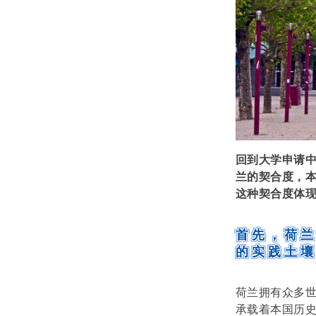
回到大学申请
兰的契合度，
这种契合度体
首先，荷
的实践土
荷兰拥有众多
承载着本国历