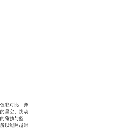
的色彩对比、奔
转的星空、跳动
的蓬勃与坚
之所以能跨越时