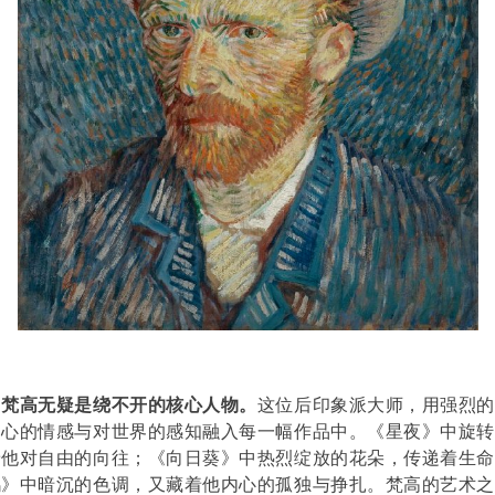
，梵高无疑是绕不开的核心人物。
这位后印象派大师，用强烈
内心的情感与对世界的感知融入每一幅作品中。《星夜》中旋
着他对自由的向往；《向日葵》中热烈绽放的花朵，传递着生命
鸦》中暗沉的色调，又藏着他内心的孤独与挣扎。梵高的艺术