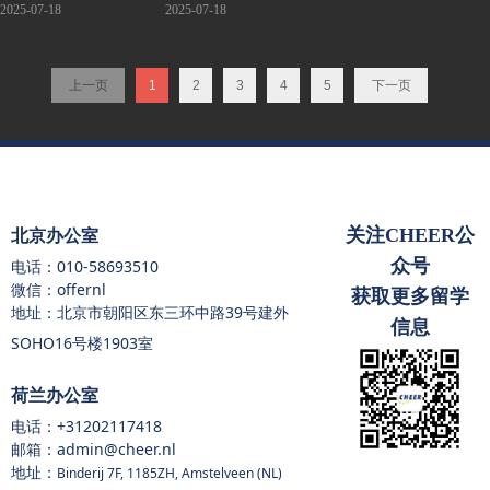
功案例
2025-07-18
2025-07-18
上一页
1
2
3
4
5
下一页
关注CHEER公
北京办公室
众号
电话：
010-58693510
微信：offernl
获取更多留学
地址：北京市朝阳区东三环中路39号建外
信息
SOHO16号楼1903室
荷兰办公室
电话：
+31202117418
邮箱：admin@cheer.nl
地址：
Binderij 7F, 1185ZH, Amstelveen (NL)