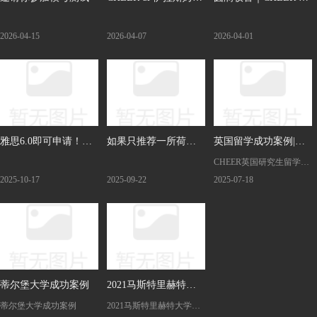
大学IHS学院线上培
格罗宁根大学官方见
2026-04-15
2026-04-07
2026-04-01
训，解锁城市管理核
面会今日落幕
心干货！
雅思6.0即可申请！荷
如果只推荐一所荷兰
英国留学成功案例|双
CHEER英国研究生留学申
兰萨克逊大学本科/硕
高校，那必须是它！
非学生申请南安普顿
请成功案例，双非学生申
2025-10-17
2025-09-22
2025-07-18
士入学攻略
大学市场管理专业
请英国南安普顿大学市场
管理专业，点击查看详
情。
蒂尔堡大学成功案例
2021马斯特里赫特大
蒂尔堡大学成功案例
2021马斯特里赫特大学成
学成功案例